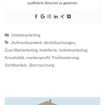
qualifizierte Besucher zu gewinnen.
Kategorien
Hotelmarketing
Schlagwörter
Aufmerksamkeit
,
direktbuchungen
,
Guerillamarketing
,
hotellerie
,
hotelmarketing
,
Kreativität
,
markenprofil
,
Positionierung
,
Sichtbarkeit
,
überraschung