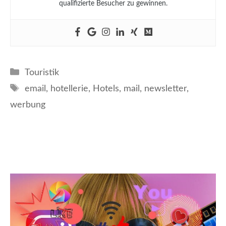
qualifizierte Besucher zu gewinnen.
Kategorien
Touristik
Schlagwörter
email
,
hotellerie
,
Hotels
,
mail
,
newsletter
,
werbung