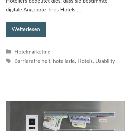
Hoteliers bedeutet dies, dass sie bestimmte
digitale Angebote ihres Hotels …
Weiterlesen
Kategorien
Hotelmarketing
Schlagwörter
Barrierefreiheit
,
hotellerie
,
Hotels
,
Usability