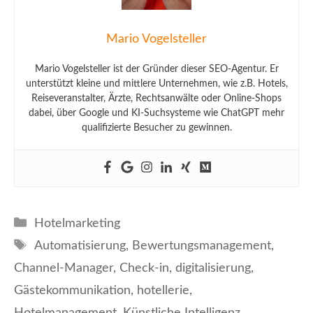
Mario Vogelsteller
Mario Vogelsteller ist der Gründer dieser SEO-Agentur. Er
unterstützt kleine und mittlere Unternehmen, wie z.B. Hotels,
Reiseveranstalter, Ärzte, Rechtsanwälte oder Online-Shops
dabei, über Google und KI-Suchsysteme wie ChatGPT mehr
qualifizierte Besucher zu gewinnen.
Kategorien
Hotelmarketing
Schlagwörter
Automatisierung
,
Bewertungsmanagement
,
Channel-Manager
,
Check-in
,
digitalisierung
,
Gästekommunikation
,
hotellerie
,
Hotelmanagement
,
Künstliche Intelligenz
,