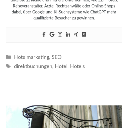
unterstützt kleine und mittlere Unternehmen, wie z.B. Hotels,
Reiseveranstalter, Ärzte, Rechtsanwälte oder Online-Shops
dabei, über Google und KI-Suchsysteme wie ChatGPT mehr
qualifizierte Besucher zu gewinnen.
Kategorien
Hotelmarketing
,
SEO
Schlagwörter
direktbuchungen
,
Hotel
,
Hotels