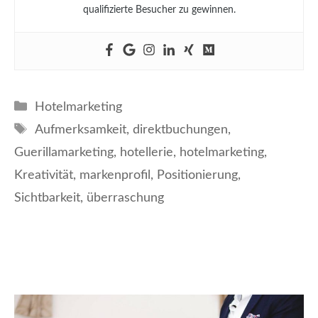
qualifizierte Besucher zu gewinnen.
Kategorien
Hotelmarketing
Schlagwörter
Aufmerksamkeit
,
direktbuchungen
,
Guerillamarketing
,
hotellerie
,
hotelmarketing
,
Kreativität
,
markenprofil
,
Positionierung
,
Sichtbarkeit
,
überraschung