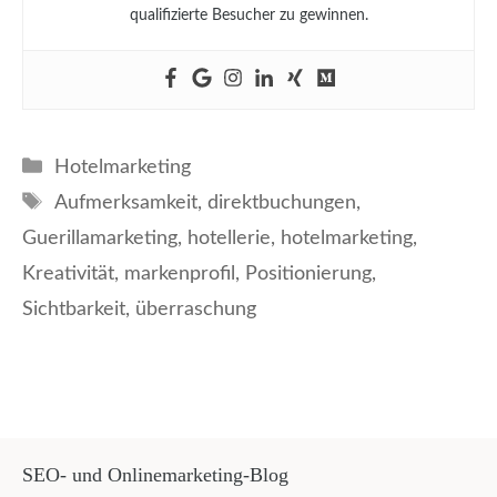
qualifizierte Besucher zu gewinnen.
Kategorien
Hotelmarketing
Schlagwörter
Aufmerksamkeit
,
direktbuchungen
,
Guerillamarketing
,
hotellerie
,
hotelmarketing
,
Kreativität
,
markenprofil
,
Positionierung
,
Sichtbarkeit
,
überraschung
SEO- und Onlinemarketing-Blog