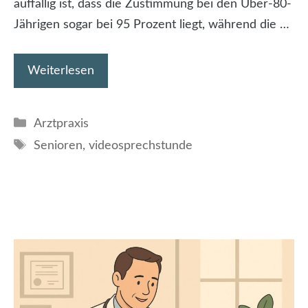
auffällig ist, dass die Zustimmung bei den Über-80-
Jährigen sogar bei 95 Prozent liegt, während die …
Weiterlesen
Kategorien
Arztpraxis
Schlagwörter
Senioren
,
videosprechstunde