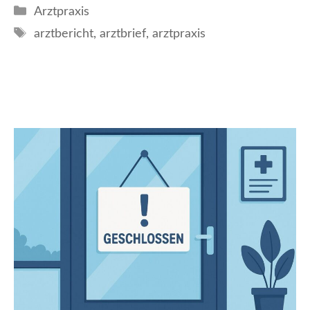
Kategorien
Arztpraxis
Schlagwörter
arztbericht
,
arztbrief
,
arztpraxis