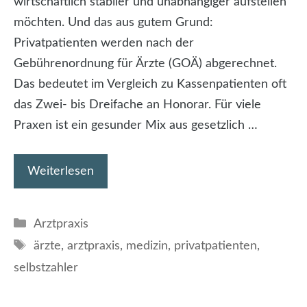
wirtschaftlich stabiler und unabhängiger aufstellen
möchten. Und das aus gutem Grund:
Privatpatienten werden nach der
Gebührenordnung für Ärzte (GOÄ) abgerechnet.
Das bedeutet im Vergleich zu Kassenpatienten oft
das Zwei- bis Dreifache an Honorar. Für viele
Praxen ist ein gesunder Mix aus gesetzlich …
Weiterlesen
Kategorien
Arztpraxis
Schlagwörter
ärzte
,
arztpraxis
,
medizin
,
privatpatienten
,
selbstzahler