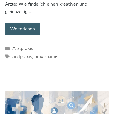
Ärzte: Wie finde ich einen kreativen und
gleichzeitig …
Weiterlesen
Kategorien
Arztpraxis
Schlagwörter
arztpraxis
,
praxisname