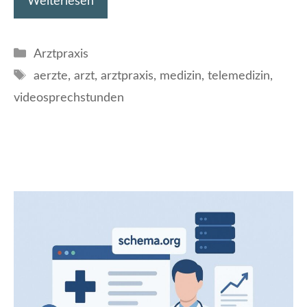
Weiterlesen
Kategorien
Arztpraxis
Schlagwörter
aerzte
,
arzt
,
arztpraxis
,
medizin
,
telemedizin
,
videosprechstunden