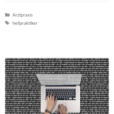
Kategorien
Arztpraxis
Schlagwörter
heilpraktiker