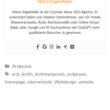
Mario Vogelsteller
Mario Vogelsteller ist der Gründer dieser SEO-Agentur. Er
unterstützt kleine und mittlere Unternehmen, wie z.B. Hotels,
Reiseveranstalter, Ärzte, Rechtsanwälte oder Online-Shops
dabei, über Google und KI-Suchsysteme wie ChatGPT mehr
qualifizierte Besucher zu gewinnen.
Kategorien
Arztpraxis
Schlagwörter
arzt
,
ärztin
,
ärztinnenpraxis
,
arztpraxis
,
homepage
,
internetseite
,
Webdesign
,
website