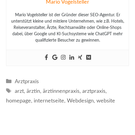
Mario Vogelsteller
Mario Vogelsteller ist der Gründer dieser SEO-Agentur. Er
unterstützt kleine und mittlere Unternehmen, wie z.B. Hotels,
Reiseveranstalter, Ärzte, Rechtsanwälte oder Online-Shops
dabei, über Google und KI-Suchsysteme wie ChatGPT mehr
qualifizierte Besucher zu gewinnen.
Kategorien
Arztpraxis
Schlagwörter
arzt
,
ärztin
,
ärztinnenpraxis
,
arztpraxis
,
homepage
,
internetseite
,
Webdesign
,
website