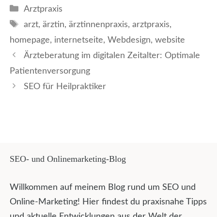
Kategorien
Arztpraxis
Schlagwörter
arzt
,
ärztin
,
ärztinnenpraxis
,
arztpraxis
,
homepage
,
internetseite
,
Webdesign
,
website
Ärzteberatung im digitalen Zeitalter: Optimale
Patientenversorgung
SEO für Heilpraktiker
SEO- und Onlinemarketing-Blog
Willkommen auf meinem Blog rund um SEO und
Online-Marketing! Hier findest du praxisnahe Tipps
und aktuelle Entwicklungen aus der Welt der