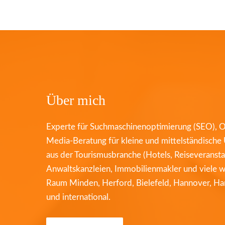
Über mich
Experte für Suchmaschinenoptimierung (SEO), O
Media-Beratung für kleine und mittelständisch
aus der Tourismusbranche (Hotels, Reiseveranstal
Anwaltskanzleien, Immobilienmakler und viele 
Raum Minden, Herford, Bielefeld, Hannover, Ha
und international.