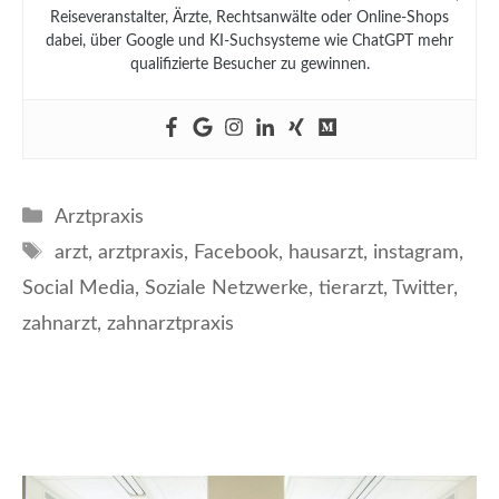
Reiseveranstalter, Ärzte, Rechtsanwälte oder Online-Shops
dabei, über Google und KI-Suchsysteme wie ChatGPT mehr
qualifizierte Besucher zu gewinnen.
Kategorien
Arztpraxis
Schlagwörter
arzt
,
arztpraxis
,
Facebook
,
hausarzt
,
instagram
,
Social Media
,
Soziale Netzwerke
,
tierarzt
,
Twitter
,
zahnarzt
,
zahnarztpraxis