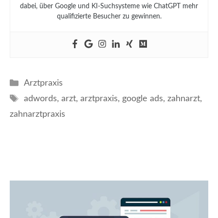
dabei, über Google und KI-Suchsysteme wie ChatGPT mehr
qualifizierte Besucher zu gewinnen.
Kategorien
Arztpraxis
Schlagwörter
adwords
,
arzt
,
arztpraxis
,
google ads
,
zahnarzt
,
zahnarztpraxis