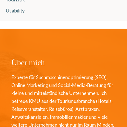
Usability
Über mich
Experte für Suchmaschinenoptimierung (SEO),
Online Marketing und Social-Media-Beratung für
kleine und mittelständische Unternehmen. Ich
betreue KMU aus der Tourismusbranche (Hotels,
Reiseveranstalter, Reisebüros), Arztpraxen,
Anwaltskanzleien, Immobilienmakler und viele
weitere Unternehmen nicht nur im Raum Minden,