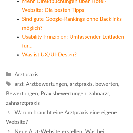
Mehr Direktbuchungen über Hotel-
Website: Die besten Tipps
Sind gute Google-Rankings ohne Backlinks
möglich?
Usability Prinzipien: Umfassender Leitfaden
für…
Was ist UX/UI-Design?
Kategorien
Arztpraxis
Schlagwörter
arzt
,
Arztbewertungen
,
arztpraxis
,
bewerten
,
Bewertungen
,
Praxisbewertungen
,
zahnarzt
,
zahnarztpraxis
Warum braucht eine Arztpraxis eine eigene
Website?
Neue Arzt-Website erstellen: Was bei