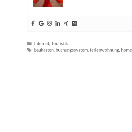
Kategorien
Internet
,
Touristik
Schlagwörter
baukasten
,
buchungssystem
,
ferienwohnung
,
home