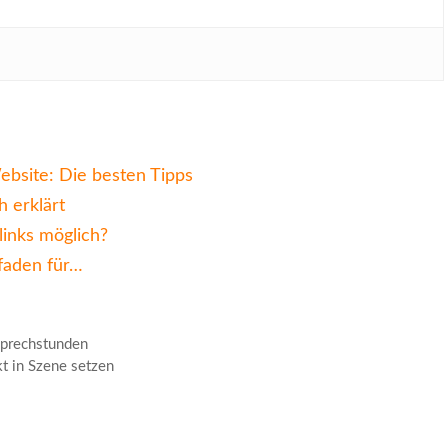
bsite: Die besten Tipps
h erklärt
inks möglich?
tfaden für…
sprechstunden
t in Szene setzen