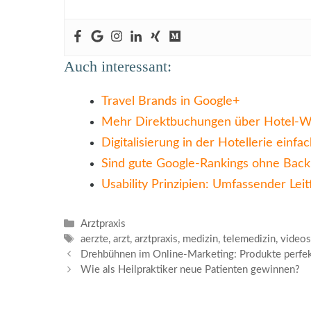
Auch interessant:
Travel Brands in Google+
Mehr Direktbuchungen über Hotel-We
Digitalisierung in der Hotellerie einfac
Sind gute Google-Rankings ohne Backl
Usability Prinzipien: Umfassender Lei
Kategorien
Arztpraxis
Schlagwörter
aerzte
,
arzt
,
arztpraxis
,
medizin
,
telemedizin
,
video
Drehbühnen im Online-Marketing: Produkte perfek
Wie als Heilpraktiker neue Patienten gewinnen?