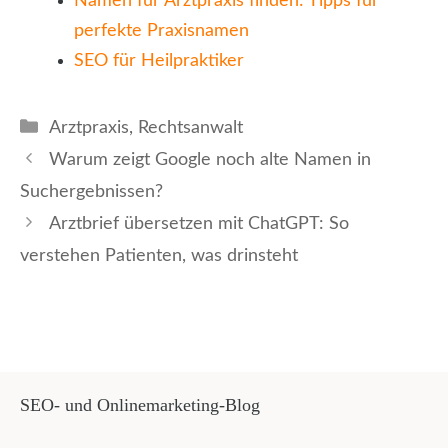
Namen für Arztpraxis finden: Tipps für
perfekte Praxisnamen
SEO für Heilpraktiker
Kategorien
Arztpraxis
,
Rechtsanwalt
Warum zeigt Google noch alte Namen in
Suchergebnissen?
Arztbrief übersetzen mit ChatGPT: So
verstehen Patienten, was drinsteht
SEO- und Onlinemarketing-Blog