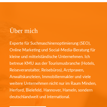
Über mich
Experte für Suchmaschinenoptimierung (SEO),
Online Marketing und Social-Media-Beratung für
kleine und mittelständische Unternehmen. Ich
betreue KMU aus der Tourismusbranche (Hotels,
Reiseveranstalter, Reisebüros), Arztpraxen,
Anwaltskanzleien, Immobilienmakler und viele
weitere Unternehmen nicht nur im Raum Minden,
Herford, Bielefeld, Hannover, Hameln, sondern
deutschlandweit und international.