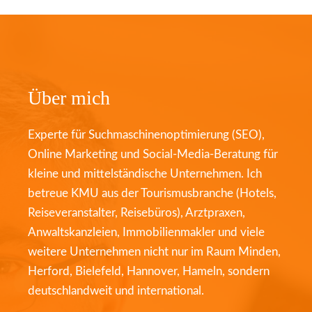
Über mich
Experte für Suchmaschinenoptimierung (SEO),
Online Marketing und Social-Media-Beratung für
kleine und mittelständische Unternehmen. Ich
betreue KMU aus der Tourismusbranche (Hotels,
Reiseveranstalter, Reisebüros), Arztpraxen,
Anwaltskanzleien, Immobilienmakler und viele
weitere Unternehmen nicht nur im Raum Minden,
Herford, Bielefeld, Hannover, Hameln, sondern
deutschlandweit und international.