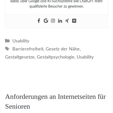
dabei, über Google und KI-Suchsysteme wie ChatGPT mehr
qualifizierte Besucher zu gewinnen.
Kategorien
Usability
Schlagwörter
Barrierefreiheit
,
Gesetz der Nähe
,
Gestaltgesetze
,
Gestaltpsychologie
,
Usability
Anforderungen an Internetseiten für
Senioren