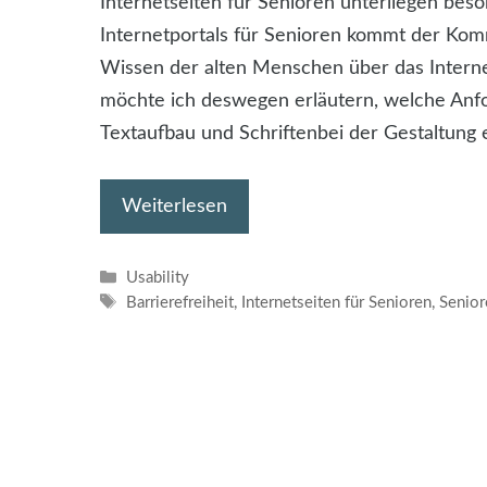
Internetseiten für Senioren unterliegen bes
Internetportals für Senioren kommt der Ko
Wissen der alten Menschen über das Internet
möchte ich deswegen erläutern, welche Anf
Textaufbau und Schriftenbei der Gestaltung e
Weiterlesen
Kategorien
Usability
Schlagwörter
Barrierefreiheit
,
Internetseiten für Senioren
,
Senior