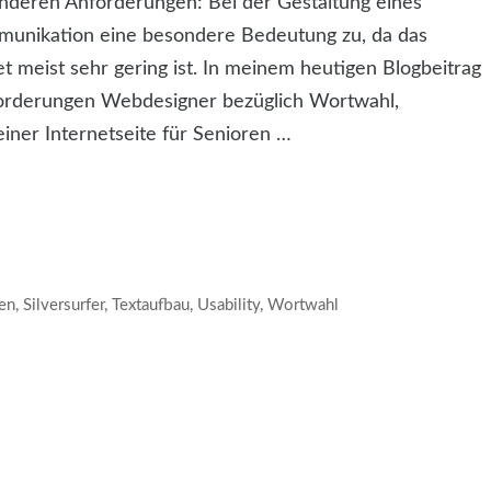
onderen Anforderungen: Bei der Gestaltung eines
mmunikation eine besondere Bedeutung zu, da das
 meist sehr gering ist. In meinem heutigen Blogbeitrag
orderungen Webdesigner bezüglich Wortwahl,
iner Internetseite für Senioren …
en
,
Silversurfer
,
Textaufbau
,
Usability
,
Wortwahl