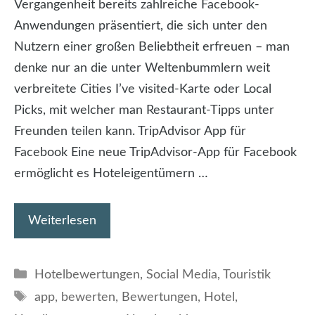
Vergangenheit bereits zahlreiche Facebook-
Anwendungen präsentiert, die sich unter den
Nutzern einer großen Beliebtheit erfreuen – man
denke nur an die unter Weltenbummlern weit
verbreitete Cities I’ve visited-Karte oder Local
Picks, mit welcher man Restaurant-Tipps unter
Freunden teilen kann. TripAdvisor App für
Facebook Eine neue TripAdvisor-App für Facebook
ermöglicht es Hoteleigentümern …
Weiterlesen
Kategorien
Hotelbewertungen
,
Social Media
,
Touristik
Schlagwörter
app
,
bewerten
,
Bewertungen
,
Hotel
,