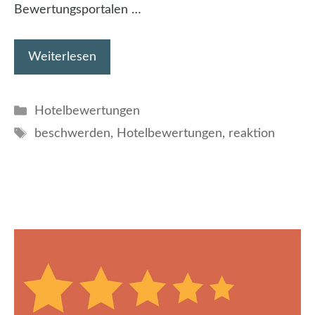
Bewertungsportalen …
Weiterlesen
Kategorien
Hotelbewertungen
Schlagwörter
beschwerden
,
Hotelbewertungen
,
reaktion