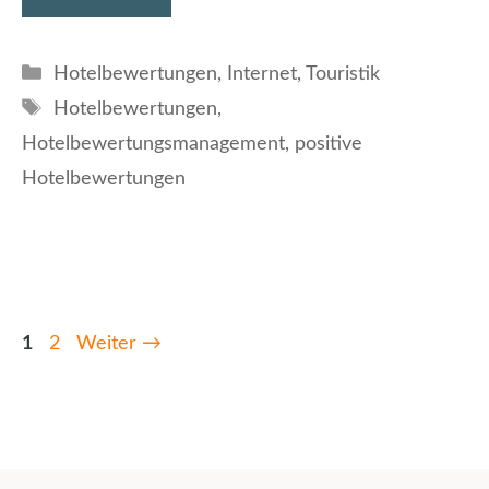
Kategorien
Hotelbewertungen
,
Internet
,
Touristik
Schlagwörter
Hotelbewertungen
,
Hotelbewertungsmanagement
,
positive
Hotelbewertungen
Seite
Seite
1
2
Weiter
→