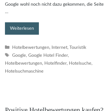
Google wohl noch nicht dazu gekommen, die Seite
…
Weiterlesen
Kategorien
Hotelbewertungen
,
Internet
,
Touristik
Schlagwörter
Google
,
Google Hotel Finder
,
Hotelbewertungen
,
Hotelfinder
,
Hotelsuche
,
Hotelsuchmaschine
Positive Hotelbewertungen kaufen?