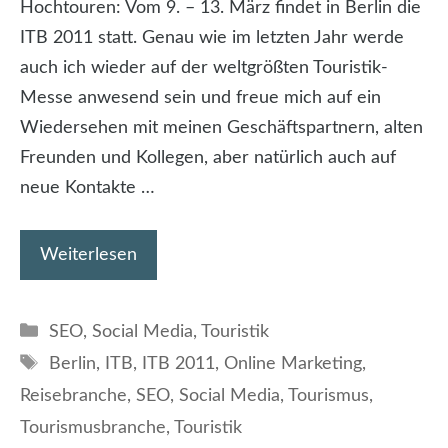
Hochtouren: Vom 9. – 13. März findet in Berlin die
ITB 2011 statt. Genau wie im letzten Jahr werde
auch ich wieder auf der weltgrößten Touristik-
Messe anwesend sein und freue mich auf ein
Wiedersehen mit meinen Geschäftspartnern, alten
Freunden und Kollegen, aber natürlich auch auf
neue Kontakte …
Weiterlesen
Kategorien
SEO
,
Social Media
,
Touristik
Schlagwörter
Berlin
,
ITB
,
ITB 2011
,
Online Marketing
,
Reisebranche
,
SEO
,
Social Media
,
Tourismus
,
Tourismusbranche
,
Touristik