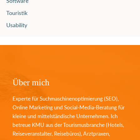
Software
Touristik
Usability
Über mich
Experte für Suchmaschinenoptimierung (SEO),
Online Marketing und Social-Media-Beratung für
kleine und mittelständische Unternehmen. Ich
betreue KMU aus der Tourismusbranche (Hotels,
Reiseveranstalter, Reisebüros), Arztpraxen,