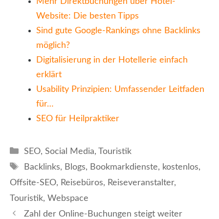
Mehr Direktbuchungen über Hotel-
Website: Die besten Tipps
Sind gute Google-Rankings ohne Backlinks
möglich?
Digitalisierung in der Hotellerie einfach
erklärt
Usability Prinzipien: Umfassender Leitfaden
für…
SEO für Heilpraktiker
Kategorien
SEO
,
Social Media
,
Touristik
Schlagwörter
Backlinks
,
Blogs
,
Bookmarkdienste
,
kostenlos
,
Offsite-SEO
,
Reisebüros
,
Reiseveranstalter
,
Touristik
,
Webspace
Zahl der Online-Buchungen steigt weiter