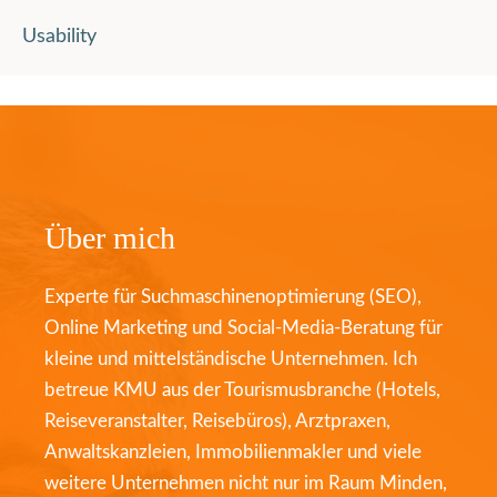
Usability
Über mich
Experte für Suchmaschinenoptimierung (SEO),
Online Marketing und Social-Media-Beratung für
kleine und mittelständische Unternehmen. Ich
betreue KMU aus der Tourismusbranche (Hotels,
Reiseveranstalter, Reisebüros), Arztpraxen,
Anwaltskanzleien, Immobilienmakler und viele
weitere Unternehmen nicht nur im Raum Minden,