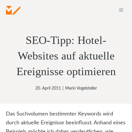
Zum
ME
Inhalt
springen
SEO-Tipp: Hotel-
Websites auf aktuelle
Ereignisse optimieren
20. April 2011
|
Mario Vogelsteller
Das Suchvolumen bestimmter Keywords wird
durch aktuelle Ereignisse beeinflusst. Anhand eines
Beispiels möchte ich daher verdeutlichen, wie