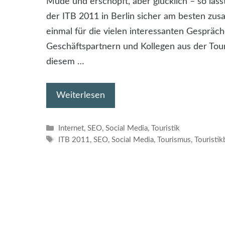
Müde und erschöpft, aber glücklich – so lä
der ITB 2011 in Berlin sicher am besten zu
einmal für die vielen interessanten Gespräc
Geschäftspartnern und Kollegen aus der To
diesem …
Weiterlesen
Kategorien
Internet
,
SEO
,
Social Media
,
Touristik
Schlagwörter
ITB 2011
,
SEO
,
Social Media
,
Tourismus
,
Touristi