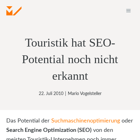
Zum
ME
Inhalt
springen
Touristik hat SEO-
Potential noch nicht
erkannt
22. Juli 2010
|
Mario Vogelsteller
Das Potential der
Suchmaschinenoptimierung
oder
Search Engine Optimization (SEO)
von den
meisten Touristik-Unternehmen noch immer