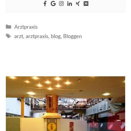
Kategorien
Arztpraxis
Schlagwörter
arzt
,
arztpraxis
,
blog
,
Bloggen