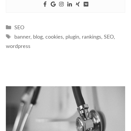
Kategorien
SEO
Schlagwörter
banner
,
blog
,
cookies
,
plugin
,
rankings
,
SEO
,
wordpress