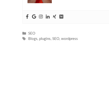
Kategorien
SEO
Schlagwörter
Blogs
,
plugins
,
SEO
,
wordpress