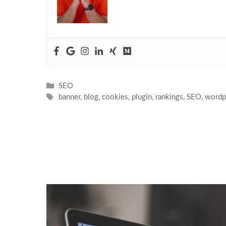
Kategorien
SEO
Schlagwörter
banner
,
blog
,
cookies
,
plugin
,
rankings
,
SEO
,
wordp