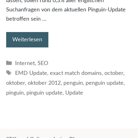
lassen, sollen rund 0,3% aller englischen
Suchanfragen von dem aktuellen Pinguin-Update
betroffen sein …
Weiterlesen
Kategorien
Internet
,
SEO
Schlagwörter
EMD Update
,
exact match domains
,
october
,
oktober
,
oktober 2012
,
penguin
,
penguin update
,
pinguin
,
pinguin update
,
Update