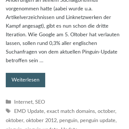
Änderungen an seinem Suchalgorithmus
vorgenommen hatte (aabei wurde u.a.
Artikelverzeichnissen und Linknetzwerken der
Kampf angesagt), gibt es nun schon die dritte
Iteration. Wie Google am 5. Oltober hat verlauten
lassen, sollen rund 0,3% aller englischen
Suchanfragen von dem aktuellen Pinguin-Update
betroffen sein …
Weiterlesen
Kategorien
Internet
,
SEO
Schlagwörter
EMD Update
,
exact match domains
,
october
,
oktober
,
oktober 2012
,
penguin
,
penguin update
,