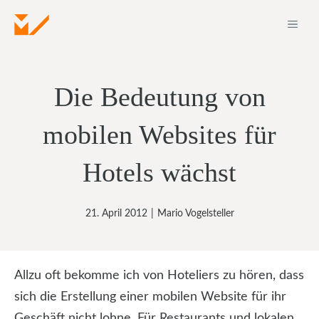
Zum
ME
Inhalt
springen
Die Bedeutung von
mobilen Websites für
Hotels wächst
21. April 2012
|
Mario Vogelsteller
Allzu oft bekomme ich von Hoteliers zu hören, dass
sich die Erstellung einer mobilen Website für ihr
Geschäft nicht lohne. Für Restaurants und lokalen