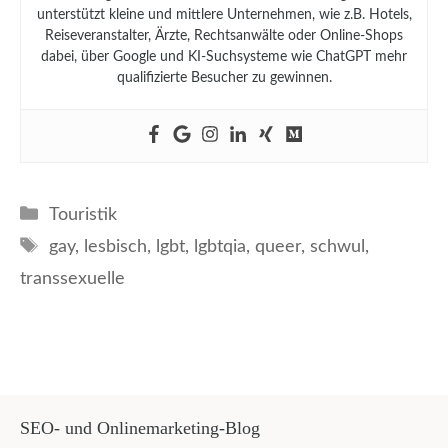
unterstützt kleine und mittlere Unternehmen, wie z.B. Hotels,
Reiseveranstalter, Ärzte, Rechtsanwälte oder Online-Shops
dabei, über Google und KI-Suchsysteme wie ChatGPT mehr
qualifizierte Besucher zu gewinnen.
Kategorien
Touristik
Schlagwörter
gay
,
lesbisch
,
lgbt
,
lgbtqia
,
queer
,
schwul
,
transsexuelle
SEO- und Onlinemarketing-Blog