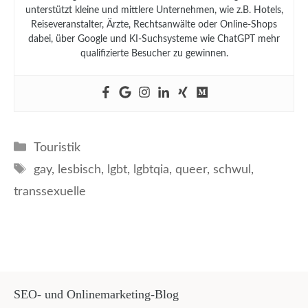
unterstützt kleine und mittlere Unternehmen, wie z.B. Hotels,
Reiseveranstalter, Ärzte, Rechtsanwälte oder Online-Shops
dabei, über Google und KI-Suchsysteme wie ChatGPT mehr
qualifizierte Besucher zu gewinnen.
Kategorien
Touristik
Schlagwörter
gay
,
lesbisch
,
lgbt
,
lgbtqia
,
queer
,
schwul
,
transsexuelle
SEO- und Onlinemarketing-Blog