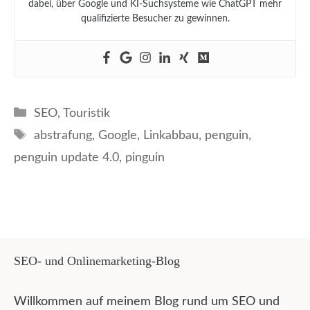
dabei, über Google und KI-Suchsysteme wie ChatGPT mehr
qualifizierte Besucher zu gewinnen.
Kategorien
SEO
,
Touristik
Schlagwörter
abstrafung
,
Google
,
Linkabbau
,
penguin
,
penguin update 4.0
,
pinguin
SEO- und Onlinemarketing-Blog
Willkommen auf meinem Blog rund um SEO und