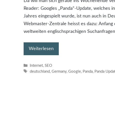
Da will man sich gerade ins Wochenende vera
Reader: Googles „Panda“-Update, welches in
Jahres eingespielt wurde, ist nun auch in Deu
Webmaster-Zentrale heisst es dazu: Anfang d
weltweiten englischsprachigen Suchanfragen
Weiterlesen
Kategorien
Internet
,
SEO
Schlagwörter
deutschland
,
Germany
,
Google
,
Panda
,
Panda Upda