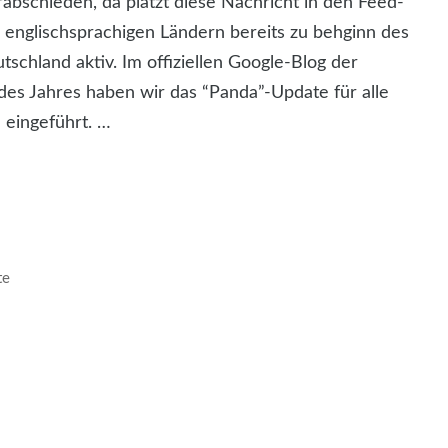
bschieden, da platzt diese Nachricht in den Feed-
 englischsprachigen Ländern bereits zu behginn des
tschland aktiv. Im offiziellen Google-Blog der
es Jahres haben wir das “Panda”-Update für alle
 eingeführt. …
te