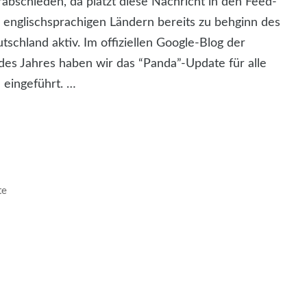
bschieden, da platzt diese Nachricht in den Feed-
 englischsprachigen Ländern bereits zu behginn des
tschland aktiv. Im offiziellen Google-Blog der
es Jahres haben wir das “Panda”-Update für alle
 eingeführt. …
te