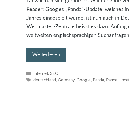
Da will man sich gerade ins Wochenende vera
Reader: Googles „Panda“-Update, welches in
Jahres eingespielt wurde, ist nun auch in Deu
Webmaster-Zentrale heisst es dazu: Anfang d
weltweiten englischsprachigen Suchanfragen
Weiterlesen
Kategorien
Internet
,
SEO
Schlagwörter
deutschland
,
Germany
,
Google
,
Panda
,
Panda Upda