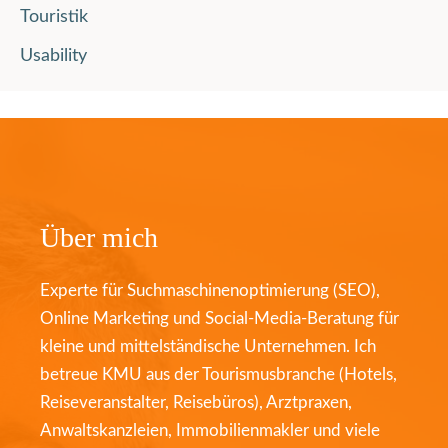
Touristik
Usability
Über mich
Experte für Suchmaschinenoptimierung (SEO),
Online Marketing und Social-Media-Beratung für
kleine und mittelständische Unternehmen. Ich
betreue KMU aus der Tourismusbranche (Hotels,
Reiseveranstalter, Reisebüros), Arztpraxen,
Anwaltskanzleien, Immobilienmakler und viele