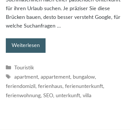
für ihren Urlaub suchen. Je präziser Sie diese
Brücken bauen, desto besser versteht Google, für
welche Suchanfragen …
Weiterlesen
Kategorien
Touristik
Schlagwörter
apartment
,
appartement
,
bungalow
,
feriendomizil
,
ferienhaus
,
ferienunterkunft
,
ferienwohnung
,
SEO
,
unterkunft
,
villa