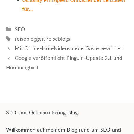
Usability Prinzipien: Umfassender Leitfaden
für…
Kategorien
SEO
Schlagwörter
reiseblogger
,
reiseblogs
Mit Online-Hotelvideos neue Gäste gewinnen
Google veröffentlicht Pinguin-Update 2.1 und
Hummingbird
SEO- und Onlinemarketing-Blog
Willkommen auf meinem Blog rund um SEO und