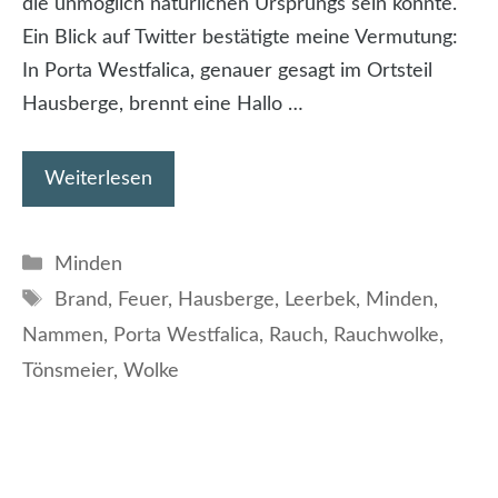
die unmöglich natürlichen Ursprungs sein konnte.
Ein Blick auf Twitter bestätigte meine Vermutung:
In Porta Westfalica, genauer gesagt im Ortsteil
Hausberge, brennt eine Hallo …
Weiterlesen
Kategorien
Minden
Schlagwörter
Brand
,
Feuer
,
Hausberge
,
Leerbek
,
Minden
,
Nammen
,
Porta Westfalica
,
Rauch
,
Rauchwolke
,
Tönsmeier
,
Wolke