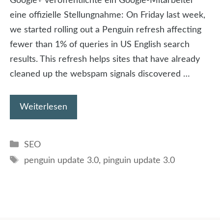
Google+ veröffentlichte ein Google-Mitarbeiter
eine offizielle Stellungnahme: On Friday last week,
we started rolling out a Penguin refresh affecting
fewer than 1% of queries in US English search
results. This refresh helps sites that have already
cleaned up the webspam signals discovered …
Weiterlesen
Kategorien
SEO
Schlagwörter
penguin update 3.0
,
pinguin update 3.0