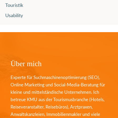
Touristik
Usability
Über mich
Experte für Suchmaschinenoptimierung (SEO),
Online Marketing und Social-Media-Beratung für
kleine und mittelständische Unternehmen. Ich
betreue KMU aus der Tourismusbranche (Hotels,
Reiseveranstalter, Reisebüros), Arztpraxen,
Anwaltskanzleien, Immobilienmakler und viele