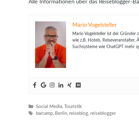
Alle Informationen über das Reiseblogger-Ba
Mario Vogelsteller
Mario Vogelsteller ist der Gründer
wie z.B. Hotels, Reiseveranstalter
Suchsysteme wie ChatGPT mehr qua
Kategorien
Social Media
,
Touristik
Schlagwörter
barcamp
,
Berlin
,
reiseblog
,
reiseblogger