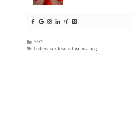
Kategorien
SEO
Schlagwörter
barbershop
,
friseur
,
friseursalong