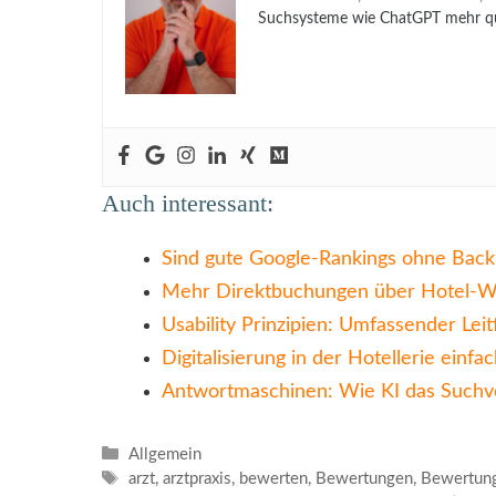
Suchsysteme wie ChatGPT mehr qua
Auch interessant:
Sind gute Google-Rankings ohne Backl
Mehr Direktbuchungen über Hotel-We
Usability Prinzipien: Umfassender Lei
Digitalisierung in der Hotellerie einfac
Antwortmaschinen: Wie KI das Suchv
Kategorien
Allgemein
Schlagwörter
arzt
,
arztpraxis
,
bewerten
,
Bewertungen
,
Bewertun