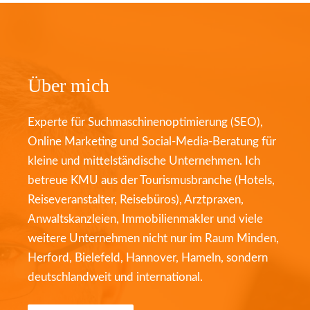
Über mich
Experte für Suchmaschinenoptimierung (SEO),
Online Marketing und Social-Media-Beratung für
kleine und mittelständische Unternehmen. Ich
betreue KMU aus der Tourismusbranche (Hotels,
Reiseveranstalter, Reisebüros), Arztpraxen,
Anwaltskanzleien, Immobilienmakler und viele
weitere Unternehmen nicht nur im Raum Minden,
Herford, Bielefeld, Hannover, Hameln, sondern
deutschlandweit und international.