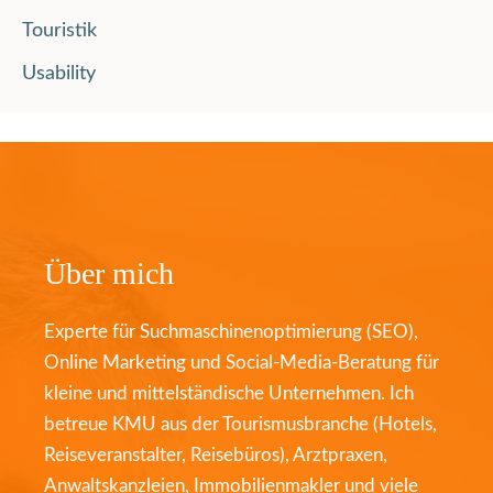
Touristik
Usability
Über mich
Experte für Suchmaschinenoptimierung (SEO),
Online Marketing und Social-Media-Beratung für
kleine und mittelständische Unternehmen. Ich
betreue KMU aus der Tourismusbranche (Hotels,
Reiseveranstalter, Reisebüros), Arztpraxen,
Anwaltskanzleien, Immobilienmakler und viele