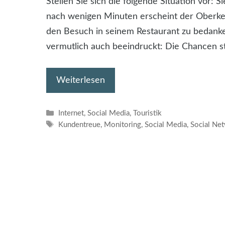
Stellen Sie sich die folgende Situation vor:
nach wenigen Minuten erscheint der Oberkel
den Besuch in seinem Restaurant zu bedanke
vermutlich auch beeindruckt: Die Chancen s
Weiterlesen
Kategorien
Internet
,
Social Media
,
Touristik
Schlagwörter
Kundentreue
,
Monitoring
,
Social Media
,
Social Ne