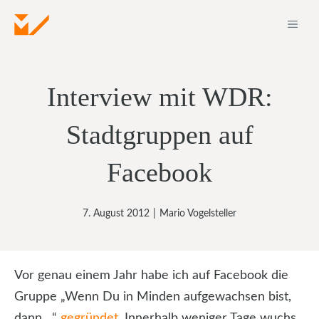
Zum
ME
Inhalt
springen
Interview mit WDR:
Stadtgruppen auf
Facebook
7. August 2012
|
Mario Vogelsteller
Vor genau einem Jahr habe ich auf Facebook die
Gruppe „Wenn Du in Minden aufgewachsen bist,
dann…“
gegründet
. Innerhalb weniger Tage wuchs