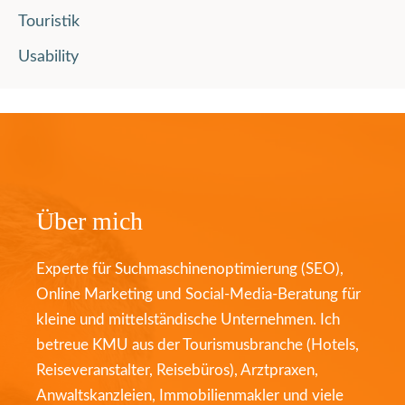
Touristik
Usability
Über mich
Experte für Suchmaschinenoptimierung (SEO),
Online Marketing und Social-Media-Beratung für
kleine und mittelständische Unternehmen. Ich
betreue KMU aus der Tourismusbranche (Hotels,
Reiseveranstalter, Reisebüros), Arztpraxen,
Anwaltskanzleien, Immobilienmakler und viele