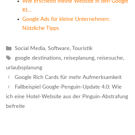
Wie erscheint meine Website in den Google
KI…
Google Ads für kleine Unternehmen:
Nützliche Tipps
Kategorien
Social Media
,
Software
,
Touristik
Schlagwörter
google destinations
,
reiseplanung
,
reisesuche
,
urlaubsplanung
Google Rich Cards für mehr Aufmerksamkeit
Fallbeispiel Google-Penguin-Update 4.0: Wie
ich eine Hotel-Website aus der Pinguin-Abstrafung
befreite