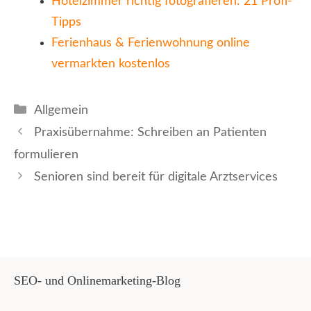
Hotelzimmer richtig fotografieren: 21 Profi-
Tipps
Ferienhaus & Ferienwohnung online
vermarkten kostenlos
Kategorien
Allgemein
Praxisübernahme: Schreiben an Patienten
formulieren
Senioren sind bereit für digitale Arztservices
SEO- und Onlinemarketing-Blog